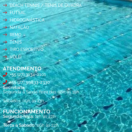
BEACH TENNIS / TENIS DE QUADRA
FUTSAL
HIDROGINÁSTICA
NATAÇÃO
REMO
TÊNIS
TIRO ESPORTIVO
VÔLEI
ATENDIMENTO
+55 (27) 3134-0101
+55 (27) 99833-2330
Secretaria:
Segunda à Sexta-feira das 08h às 19h
Sábados: 09h ás 13h
FUNCIONAMENTO
Segunda-feira:
12h às 22h
Terça a Sábado:
06h às 22h