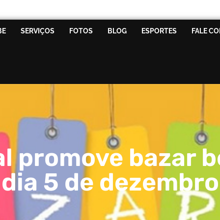
BE
SERVIÇOS
FOTOS
BLOG
ESPORTES
FALE C
al promove bazar b
dia 5 de dezembro