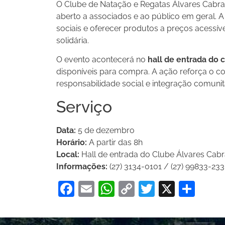
O Clube de Natação e Regatas Álvares Cabral
aberto a associados e ao público em geral. A
sociais e oferecer produtos a preços acessí
solidária.
O evento acontecerá no
hall de entrada do 
disponíveis para compra. A ação reforça o
responsabilidade social e integração comunitá
Serviço
Data:
5 de dezembro
Horário:
A partir das 8h
Local:
Hall de entrada do Clube Álvares Cabr
Informações:
(27) 3134-0101 / (27) 99833-23
Facebook
Email
WhatsApp
Copy
Twitter
X
Sha
Link