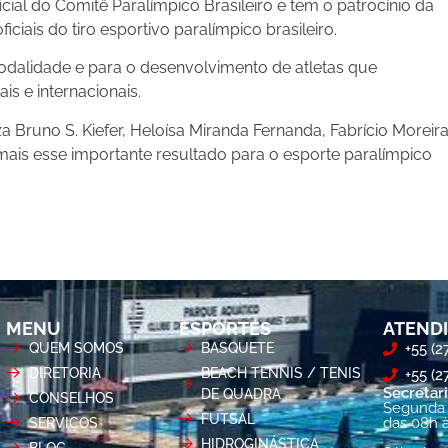
icial do Comitê Paralímpico Brasileiro e tem o patrocínio da
ciais do tiro esportivo paralímpico brasileiro.
modalidade e para o desenvolvimento de atletas que
s e internacionais.
a Bruno S. Kiefer, Heloísa Miranda Fernanda, Fabrício Moreira
mais esse importante resultado para o esporte paralímpico
re
MENU
ESPORTES
ATEND
QUEM SOMOS
BASQUETE
+55 (2
DIRETORIA
BEACH TENNIS / TENIS
+55 (
Secretari
DE QUADRA
CONSELHOS
Segunda 
FUTSAL
das 08h 
SERVIÇOS
HIDROGINÁSTICA
BLOG