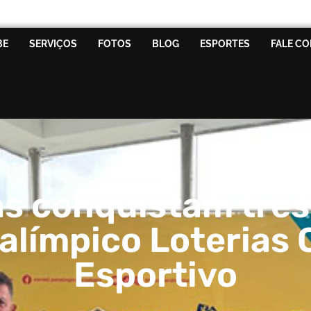
BE
SERVIÇOS
FOTOS
BLOG
ESPORTES
FALE C
as conquistam três
alímpico Loterias 
Esportivo