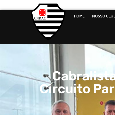
HOME
NOSSO CLU
Cabralist
Circuito Par