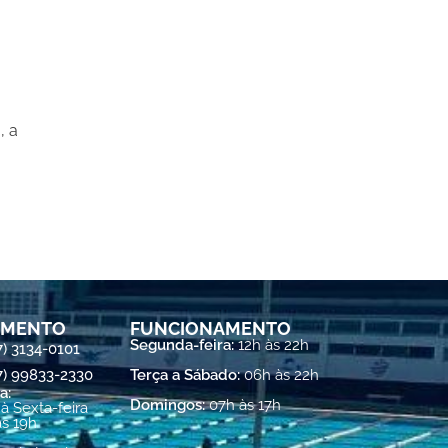
, a
IMENTO
FUNCIONAMENTO
Segunda-feira:
12h às 22h
7) 3134-0101
27) 99833-2330
Terça a Sábado:
06h às 22h
a:
Domingos:
07h às 17h
à Sexta-feira
às 19h