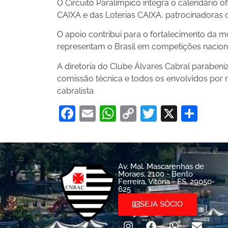
O Circuito Paralímpico integra o calendário of
CAIXA e das Loterias CAIXA, patrocinadoras ofi
O apoio contribui para o fortalecimento da 
representam o Brasil em competições nacionai
A diretoria do Clube Álvares Cabral parabeniz
comissão técnica e todos os envolvidos por 
cabralista.
Facebook
Email
WhatsApp
Copy
Twitter
X
Sha
Link
Av. Mal. Mascarenhas de
Moraes, 2100 - Bento
Ferreira, Vitória - ES, 29050-
625
SEJA SÓCIO