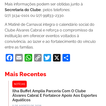
Mais informações podem ser obtidas junto à
Secretaria do Clube
, pelos telefones:
(27) 3134-0101 ou (27) 99833-2330.
A Matinê de Carnaval integra o calendário social do
Clube Álvares Cabral e reforça o compromisso da
instituição em oferecer eventos voltados à
convivência, ao lazer e ao fortalecimento do vínculo
entre as famílias.
Facebook
Email
WhatsApp
Copy
Twitter
X
Share
Link
Mais Recentes
NOTÍCIAS
Ilha Buffet Amplia Parceria Com O Clube
Álvares Cabral E Fortalece Apoio Aos Esportes
Aquáticos
5 DE AGOSTO DE 2026