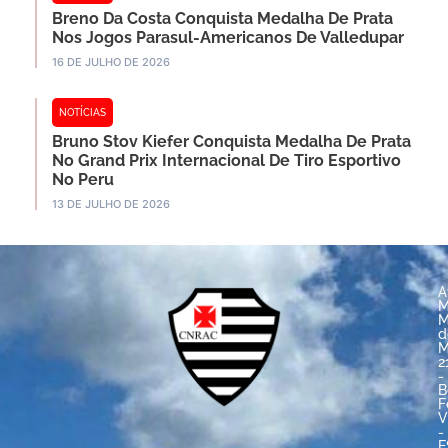
Breno Da Costa Conquista Medalha De Prata
Nos Jogos Parasul-Americanos De Valledupar
16 DE JULHO DE 2026
NOTÍCIAS
Bruno Stov Kiefer Conquista Medalha De Prata
No Grand Prix Internacional De Tiro Esportivo
No Peru
13 DE JULHO DE 2026
A
M
M
d
M
2
-
B
F
V
-
E