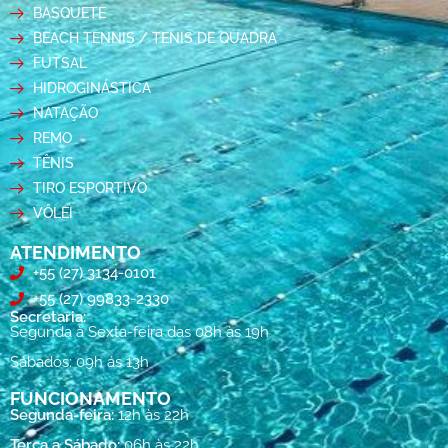
BASQUETE
BEACH TENNIS / TENIS DE QUADRA
FUTSAL
HIDROGINÁSTICA
NATAÇÃO
REMO
TÊNIS
TIRO ESPORTIVO
VÔLEI
ATENDIMENTO
+55 (27) 3134-0101
+55 (27) 99833-2330
Secretaria:
Segunda à Sexta-feira das 08h às 19h
Sábados: 09h ás 13h
FUNCIONAMENTO
Segunda-feira:
12h às 22h
Terça a Sábado:
06h às 22h