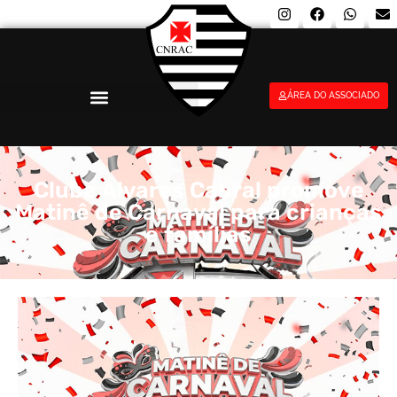
ÁREA DO ASSOCIADO
Clube Álvares Cabral promove
Matinê de Carnaval para crianças
e famílias