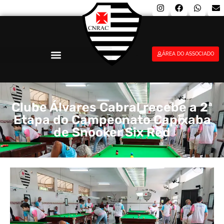
ÁREA DO ASSOCIADO
Clube Álvares Cabral recebe a 2ª
Etapa do Campeonato Capixaba
de Snooker Six Red