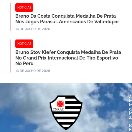
NOTÍCIAS
Breno Da Costa Conquista Medalha De Prata
Nos Jogos Parasul-Americanos De Valledupar
16 DE JULHO DE 2026
NOTÍCIAS
Bruno Stov Kiefer Conquista Medalha De Prata
No Grand Prix Internacional De Tiro Esportivo
No Peru
13 DE JULHO DE 2026
A
M
M
d
M
2
-
B
F