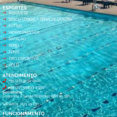
ESPORTES
BASQUETE
BEACH TENNIS / TENIS DE QUADRA
FUTSAL
HIDROGINÁSTICA
NATAÇÃO
REMO
TÊNIS
TIRO ESPORTIVO
VÔLEI
ATENDIMENTO
+55 (27) 3134-0101
+55 (27) 99833-2330
Secretaria:
Segunda à Sexta-feira das 08h às 19h
Sábados: 09h ás 13h
FUNCIONAMENTO