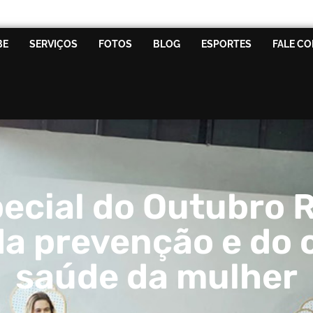
BE
SERVIÇOS
FOTOS
BLOG
ESPORTES
FALE C
ecial do Outubro R
da prevenção e do 
saúde da mulher