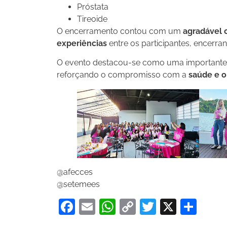
Próstata
Tireoide
O encerramento contou com um
agradável 
experiências
entre os participantes, encerra
O evento destacou-se como uma importante i
reforçando o compromisso com a
saúde e o
@afecces
@setemees
Facebook
Email
WhatsApp
Copy
Twitter
X
Sha
Link