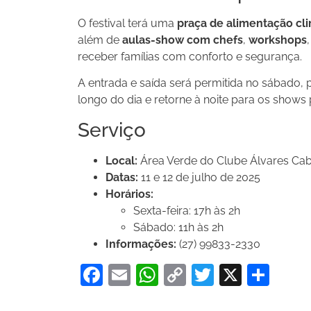
O festival terá uma
praça de alimentação cl
além de
aulas-show com chefs
,
workshops
receber famílias com conforto e segurança.
A entrada e saída será permitida no sábado, p
longo do dia e retorne à noite para os shows p
Serviço
Local:
Área Verde do Clube Álvares Cabr
Datas:
11 e 12 de julho de 2025
Horários:
Sexta-feira: 17h às 2h
Sábado: 11h às 2h
Informações:
(27) 99833-2330
Facebook
Email
WhatsApp
Copy
Twitter
X
Sha
Link