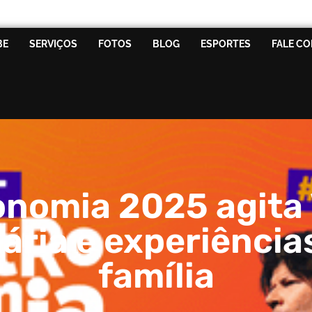
BE
SERVIÇOS
FOTOS
BLOG
ESPORTES
FALE C
onomia 2025 agita 
ária e experiência
família