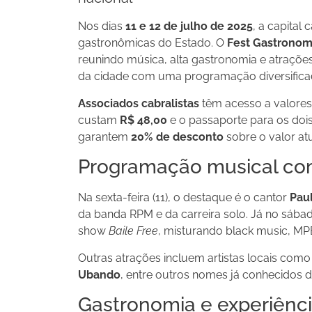
Nos dias
11 e 12 de julho de 2025
, a capital
gastronômicas do Estado. O
Fest Gastronom
reunindo música, alta gastronomia e atrações
da cidade com uma programação diversificada
Associados cabralistas
têm acesso a valores 
custam
R$ 48,00
e o passaporte para os dois
garantem
20% de desconto
sobre o valor at
Programação musical c
Na sexta-feira (11), o destaque é o cantor
Pau
da banda RPM e da carreira solo. Já no sába
show
Baile Free
, misturando black music, MPB
Outras atrações incluem artistas locais com
Ubando
, entre outros nomes já conhecidos d
Gastronomia e experiênc