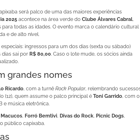
 capixaba será palco de uma das maiores experiências
ia 2025
acontece na área verde do
Clube Álvares Cabral
,
 para todas as idades. O evento marca o calendário cultural
 e de alto nível.
especiais: ingressos para um dos dias (sexta ou sábado)
 dias sai por
R$ 80,00
. Caso o lote mude, os sócios ainda
ualizado.
om grandes nomes
lo Ricardo
, com a turnê
Rock Popular
, relembrando sucesso
do (12), quem assume o palco principal é
Toni Garrido
, com o
 e música eletrônica.
o
Macucos
,
Forró Bemtivi
,
Divas do Rock
,
Picnic Dogs
,
o público capixaba.
ias