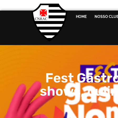
HOME
NOSSO CLU
Fest Gastr
shows, culin