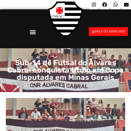
ÁREA DO ASSOCIADO
Sub-14 de Futsal do Álvares
Cabral conquista título em Copa
disputada em Minas Gerais