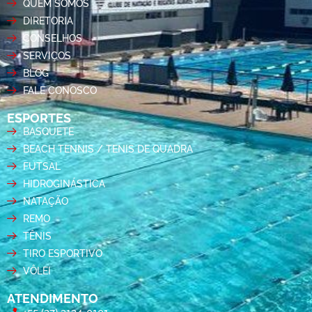
QUEM SOMOS
DIRETORIA
CONSELHOS
SERVIÇOS
BLOG
FALE CONOSCO
ESPORTES
BASQUETE
BEACH TENNIS / TENIS DE QUADRA
FUTSAL
HIDROGINÁSTICA
NATAÇÃO
REMO
TÊNIS
TIRO ESPORTIVO
VÔLEI
ATENDIMENTO