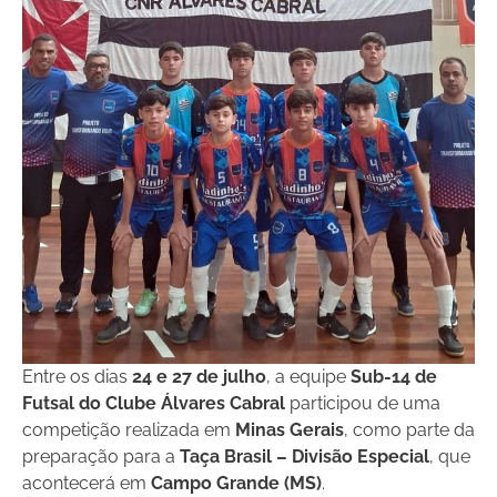
Entre os dias
24 e 27 de julho
, a equipe
Sub-14 de
Futsal do Clube Álvares Cabral
participou de uma
competição realizada em
Minas Gerais
, como parte da
preparação para a
Taça Brasil – Divisão Especial
, que
acontecerá em
Campo Grande (MS)
.