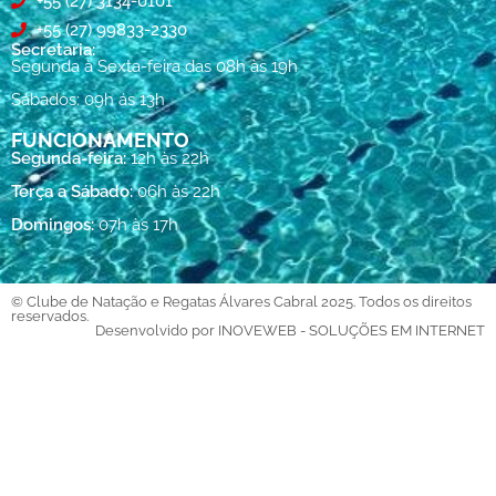
+55 (27) 3134-0101
+55 (27) 99833-2330
Secretaria:
Segunda à Sexta-feira das 08h às 19h
Sábados: 09h ás 13h
FUNCIONAMENTO
Segunda-feira:
12h às 22h
Terça a Sábado:
06h às 22h
Domingos:
07h às 17h
© Clube de Natação e Regatas Álvares Cabral 2025. Todos os direitos
reservados.
Desenvolvido por INOVEWEB - SOLUÇÕES EM INTERNET