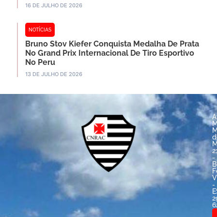
16 DE JULHO DE 2026
NOTÍCIAS
Bruno Stov Kiefer Conquista Medalha De Prata
No Grand Prix Internacional De Tiro Esportivo
No Peru
13 DE JULHO DE 2026
A
M
M
d
M
2
-
B
F
V
-
E
2
6