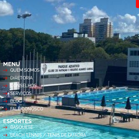
MENU
QUEM SOMOS
DIRETORIA
CONSELHOS
SERVIÇOS
BLOG
FALE CONOSCO
ESPORTES
BASQUETE
BEACH TENNIS / TENIS DE QUADRA