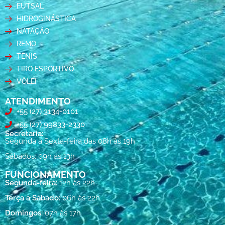
FUTSAL
HIDROGINÁSTICA
NATAÇÃO
REMO
TÊNIS
TIRO ESPORTIVO
VÔLEI
ATENDIMENTO
+55 (27) 3134-0101
+55 (27) 99833-2330
Secretaria:
Segunda à Sexta-feira das 08h às 19h
Sábados: 09h ás 13h
FUNCIONAMENTO
Segunda-feira:
12h às 22h
Terça a Sábado:
06h às 22h
Domingos:
07h às 17h