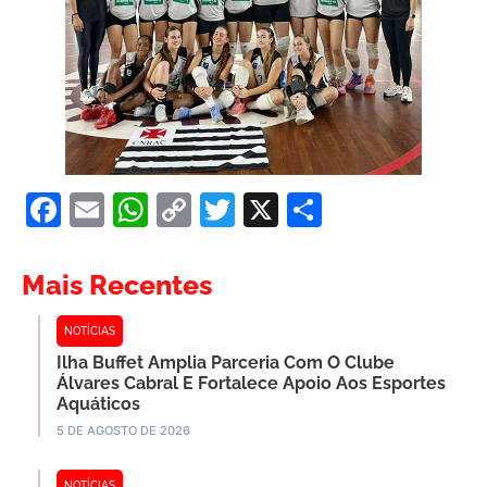
Facebook
Email
WhatsApp
Copy
Twitter
X
Share
Link
Mais Recentes
NOTÍCIAS
Ilha Buffet Amplia Parceria Com O Clube
Álvares Cabral E Fortalece Apoio Aos Esportes
Aquáticos
5 DE AGOSTO DE 2026
NOTÍCIAS