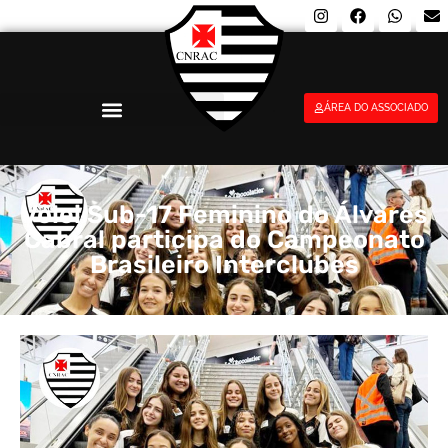
ÁREA DO ASSOCIADO
Vôlei Sub-17 Feminino do Álvares
Cabral participa do Campeonato
Brasileiro Interclubes